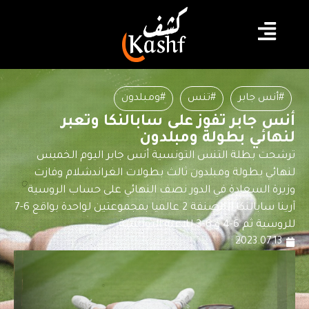
#أنس جابر
#تنس
#ومبلدون
أنس جابر تفوز على سابالنكا وتعبر
لنهائي بطولة ومبلدون
ترشحت بطلة التنس التونسية أنس جابر اليوم الخميس
لنهائي بطولة ومبلدون ثالث بطولات الغراندشلام وفازت
وزيرة السعادة في الدور نصف النهائي على حساب الروسية
آرينا سابالنكا المصنفة 2 عالميا بمجموعتين لواحدة بواقع 6-7
للروسية ثم 6-4 و 6-3 للاعبة التونسية
2023.07.13