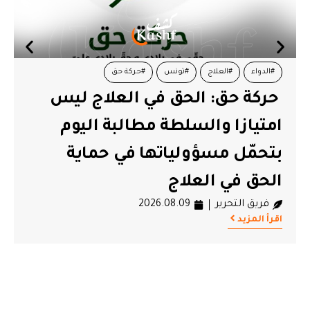
دواء
#العلاج
#تونس
#حركة حق
#أحمد سعي
كة حق: الحق في العلاج ليس
السعيد
تيازا والسلطة مطالبة اليوم
الشخصي
فريق ال
حمّل مسؤولياتها في حماية
اقرأ المزيد
حق في العلاج
ريق التحرير
2026.08.09
 المزيد