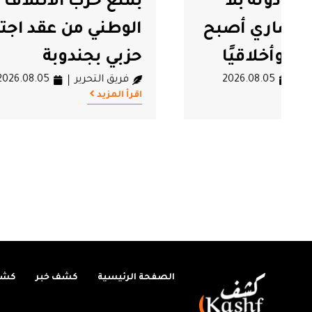
بمنع حزب الائتلاف
الأسا
#جندوبة
#حزب الائتلاف الوطني
الوطني من عقد اجتماع
التربي
حزبي بجندوبة
من اض
فريق التحرير
2026.08.05
في ال
اقرأ المزيد
فريق ال
اقرأ المزيد
الصفحة الرئيسية
كشف خبر
كشف