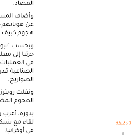
المضاد.
وأضاف المسؤ
عن هوياتهم- 
هجوم كييف ال
وبحسب “نيويو
جزئيا إلى معل
في العمليات 
الصناعية قدر
الصواريخ.
ونقلت رويترز 
الهجوم المضا
بدوره، أعرب ر
لقاء مع شبكة 
3 دقيقة
في أوكرانيا.