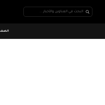
الصفحة
#الحرب الأوكرانية
مسؤولون أميركيون:
على بدء الهجوم الأوك
المضاد
أكدت أوكرانيا اليوم الاثني