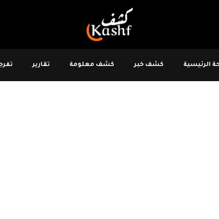
 الرئيسية
كشف خبر
كشف معلومة
تقارير
تفرجو
 مؤشرات
راني
ن 5 جوان 2023 تنفيذ "عمليات هجومية" في بعض قطاعات