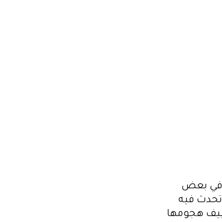
يات هجومية” في بعض
تحدث فيه
ييف هجومها