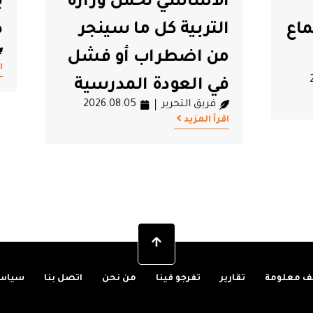
سي تحمل وزارة
يظل صامتًا ولن ي
ة كل ما سينجر
دون حراك
فريق التحرير
6.08.05
طراب أو فشل
اقرأ المزيد
عودة المدرسية
تحرير
2026.08.05
 معلومة
تقارير
تفرجو فينا
من نحن
اتصل بنا
سياسة