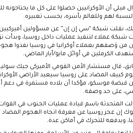
 ميلي أن الأوكرانيين حصلوا على كل ما يحتاجونه لل
بالنسبة لهم وللعالم بأسره، بحسب تعبيره.
، نقلت شبكة “سي إن إن” عن مسؤولين أميركيين 
أت شبكة عملاء لتنفيذ عمليات داخل روسيا، وبدأت ت
ن من وَصفهم بعملاء أوكرانيا في روسيا نفذوا هجوم
هدف الكرملين في أوائل مايو/أيار الماضي.
، قال مستشار الأمن القومي الأميركي جيك سوليفا
م كييف المضاد على روسيا سيعيد الأراضي الأوكران
ن قبضة موسكو، مؤكدا أن بلاده مستمرة في دعم أو
سي، على حد وصفه.
لت المتحدثة باسم قيادة عمليات الجنوب في القوات ا
نيوك إن عجز روسيا عن معرفة اتجاه الهجوم المضاد
ا، ويدفعه للتحرك في أماكن عدة.