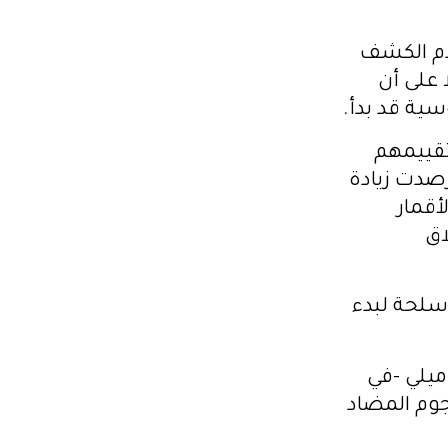
دم الكشف
 على أن
ية قد بدأ.
تقييمهم
رصدت زيادة
أقمار
اق
أسلحة لبدء
ميلي -في
هجوم المضاد