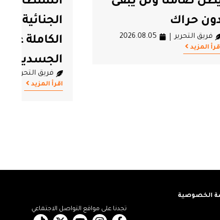
بقى
السلطات المسؤولية
الجنائية والحقوقية
202
الكاملة عن السلامة
الجسدية وحياة راشد
فريق التحرير
2026.08.05
الغنوشي
اقرأ المزيد
 الخصوصية
تجدنا على مواقع التواصل الاجتماعي