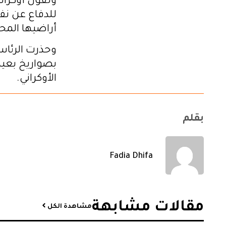
وتقول أوكراني
للدفاع عن ن
أراضيها المحت
وحذرت الرئاس
بصواريخ بعيد
الأوكراني.
بقلم
Fadia Dhifa
مقالات مشابهة​
مشاهدة الكل