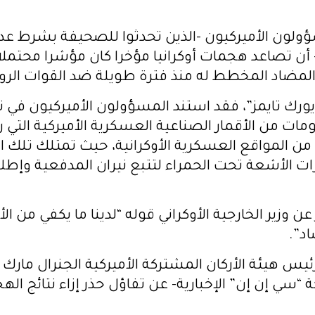
ولون الأميركيون -الذين تحدثوا للصحيفة بشرط ع
أن تصاعد هجمات أوكرانيا مؤخرا كان مؤشرا محتملا
مضاد المخطط له منذ فترة طويلة ضد القوات الروس
رك تايمز”، فقد استند المسؤولون الأميركيون في 
ومات من الأقمار الصناعية العسكرية الأميركية التي 
من المواقع العسكرية الأوكرانية، حيث تمتلك تلك ال
ات الأشعة تحت الحمراء لتتبع نيران المدفعية وإطل
عن وزير الخارجية الأوكراني قوله “لدينا ما يكفي من ال
د”.
ئيس هيئة الأركان المشتركة الأميركية الجنرال مارك 
“سي إن إن” الإخبارية- عن تفاؤل حذر إزاء نتائج ال