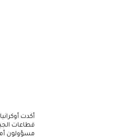
الجبهة، معلنة إحراز تقدم قرب مدينة باخموت، في و
لصحيفة "نيويورك تايمز" عن مؤشرات بدء كييف هجومه
2023.06.05
قطاعات الجبه
مسؤولون أمي