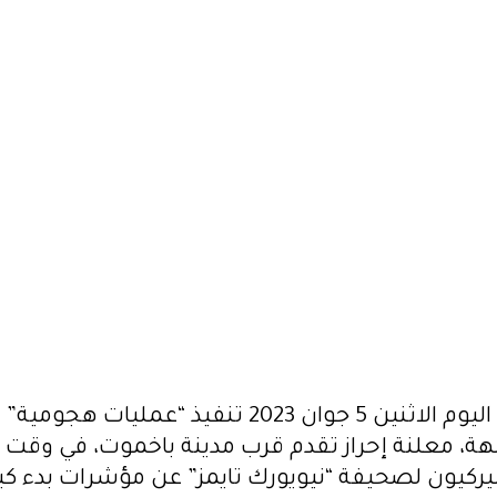
قت تحدث فيه مسؤولون أميركيون
ا المضاد.
أكدت أوكرانيا اليوم الاثنين 5 جوان 2023 تنفيذ “عمل
ة، معلنة إحراز تقدم قرب مدينة باخموت، في وقت 
ركيون لصحيفة “نيويورك تايمز” عن مؤشرات بدء ك