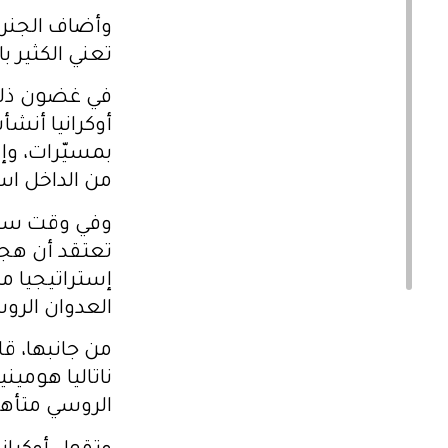
وأضاف الجنرال
تعني الكثير 
في غضون ذلك
أوكرانيا أنش
بمسيّرات، وإ
من الداخل است
وفي وقت سابق
تعتقد أن هجو
إستراتيجيا م
العدوان الرو
من جانبها، قا
ناتاليا هومي
الروسي متأهب