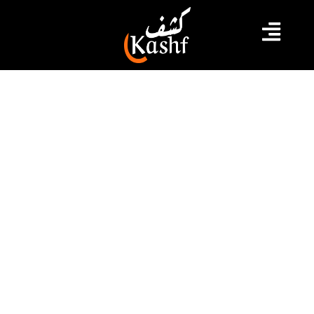
#وزارة البيئة في تونس
وزارة البيئة تطلق تظاهرة شهر النظافة
ذكرت الشيخاوي أنه خلال هذه التظاهرة تم إطلاق مسابقة
يمكن المشاركة فيها بصفة فردية أو عن طريق فرق أو
مؤسّسة أو مجتمع مدني وذلك عبر تطبيقة.
2022.08.10