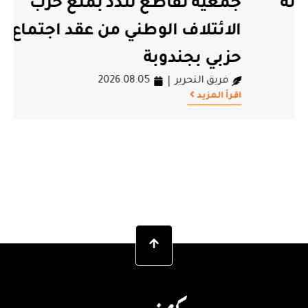
جمعية تقاطع تندد بمنع حزب
#حزب الائتلاف الوطني
الائتلاف الوطني من عقد اجتماع
حزبي بجندوبة
فريق التحرير
2026.08.05
اقرأ المزيد