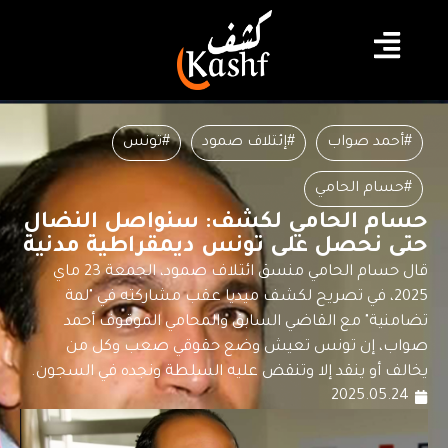
#أحمد صواب
#إئتلاف صمود
#تونس
#حسام الحامي
حسام الحامي لكشف: سنواصل النضال
حتى نحصل على تونس ديمقراطية مدنية
قال حسام الحامي منسق ائتلاف صمود، الجمعة 23 ماي
2025، في تصريح لكشف ميديا عقب مشاركته في "لمة
تضامنية" مع القاضي السابق والمحامي الموقوف أحمد
صواب، إن تونس تعيش وضع حقوقي صعب وكل من
يخالف أو ينقد إلا وتنقض عليه السلطة ونجده في السجون.
2025.05.24