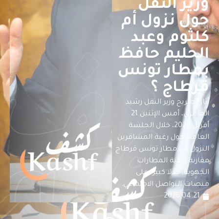
وزير النقل
حول نزول أم
كلثوم وعبد
الحليم حافظ
بمطار تونس
قرطاج ؟
أثار تصريح وزير النقل رشيد
العامري، أمس الإثنين 21
أفريل 2026، خلال الجلسة
العامة، حول رغبة المسافرين
النزول في مطار تونس قرطاج
مقارنة ببقية المطارات
الجهوية، جدلا كبيرا على
منصات التواصل الاجتماعي.
2026.04.21