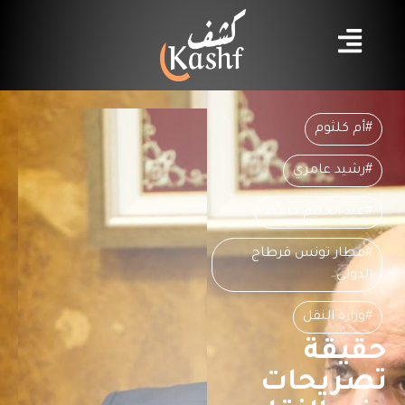
#أم كلثوم
#رشيد عامري
#عبد الحليم حافظ
#مطار تونس قرطاج
الدولي
#وزارة النقل
حقيقة
تصريحات