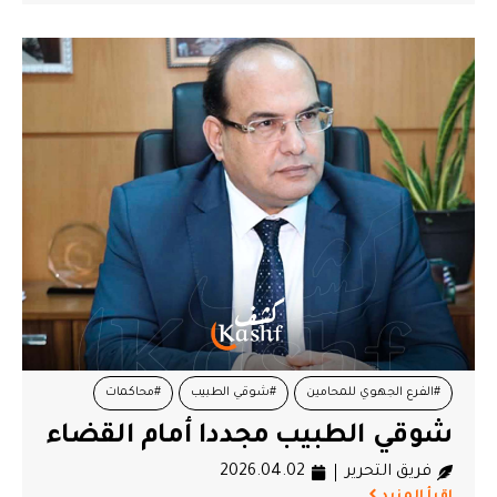
#الفرع الجهوي للمحامين
#شوقي الطبيب
#محاكمات
شوقي الطبيب مجددا أمام القضاء
#محامين
فريق التحرير
2026.04.02