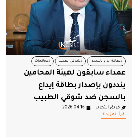
#بطاقة ايداع بالسجن
#شوقي الطبيب
#محاكمات
عمداء سابقون لهيئة المحامين
#محامين
#هيئة المحامين
ينددون بإصدار بطاقة إيداع
بالسجن ضد شوقي الطبيب
فريق التحرير
2026.04.16
اقرأ المزيد