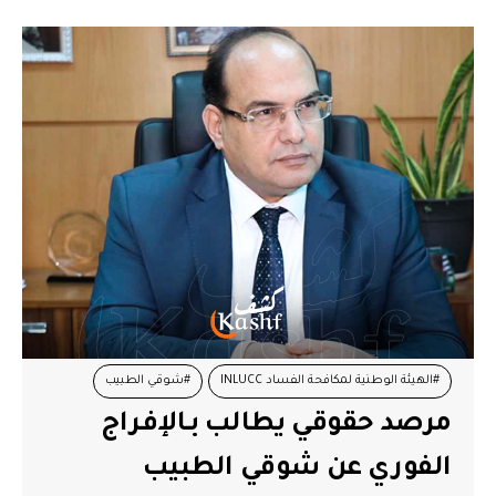
#الهيئة الوطنية لمكافحة الفساد INLUCC
#شوقي الطبيب
مرصد حقوقي يطالب بـالإفراج
#محاكمات
#مرصد الحرية لتونس
الفوري عن شوقي الطبيب