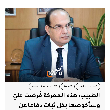
#شوقي الطبيب
#قضية
#هيئة مكافحة الفساد
الطبيب: هذه المعركة فُرضت عليّ
وسأخوضها بكل ثبات دفاعا عن