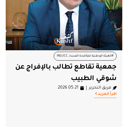
#الهيئة الوطنية لمكافحة الفساد INLUCC
جمعية تقاطع تطالب بالإفراج عن
#جمعية تقاطع من أجل الحقوق والحريات
#شوقي الطبيب
شوقي الطبيب
#محاكمات
فريق التحرير
2026.05.21
اقرأ المزيد