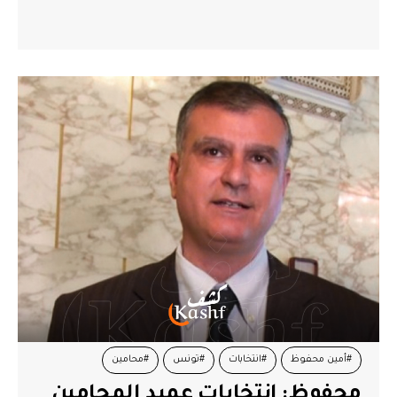
#أمين محفوظ
#انتخابات
#تونس
#محامين
محفوظ: انتخابات عميد المحامين