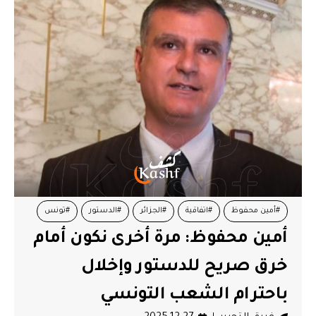
#أمين محفوظ
#اتفاقية
#الجزائر
#الدستور
#تونس
أمين محفوظ: مرة أخرى نكون أمام
خرق صريح للدستور وإخلال
باحترام الشعب التونسي