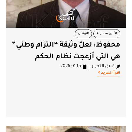
#أمين محفوظ
#تونس
محفوظ: لعلّ وثيقة “التزام وطني”
هي التي أزعجت نظام الحكم
فريق التحرير
2026.01.15
اقرأ المزيد