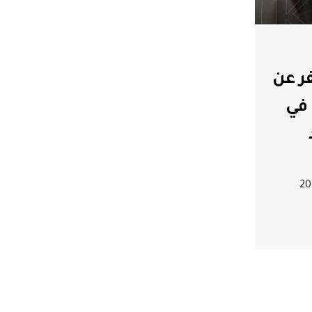
ر عن
 في
20