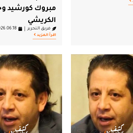
مبروك كورشيد وخ
الكريشي
فريق التحرير
26.06.18
اقرأ المزيد