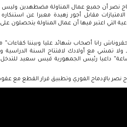
حاج نصر أن جميع عمال المناولة مضطهدين وليس ل
لامتيازات مقابل أجور زهيدة معبرا عن استنكاره 
ية التي اعتبر فيها أن عمال المناولة يتحصلون عل
اتحقروناش رانا أصحاب شهائد عليا وبيننا كفاءات”
 ولا تمشي مع أولادك لافتتاح السنة الدراسية ولا
مو في 12 ساعة” داعيا رئيس الجمهورية قيس سعيد للت
اج نصر بالإدماج الفوري وتطبيق قرار القطع مع عقود 