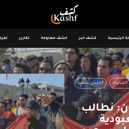
 الرئيسية
كشف خبر
كشف معلومة
تقارير
تفرجو
المناولة
#قيس سعيد
ن: نطالب
بودية