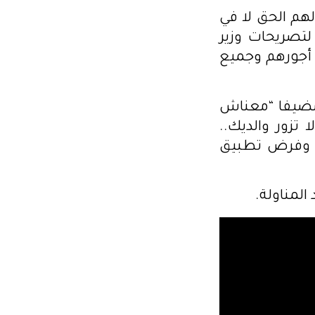
هم الحق لا في
لتصريحات وزير
ى أجورهم وجميع
 مضيفا “معناش
 تزور والديك..
دخل وفرض تطبيق
المناولة.