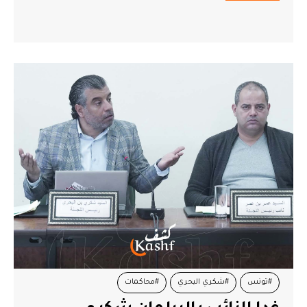
#تونس
#شكري البحري
#محاكمات