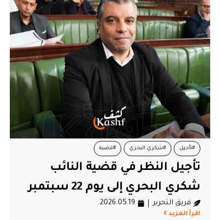
#تأجيل
#شكري البحري
#قضية
تأجيل النظر في قضية النائب
شكري البحري إلى يوم 22 سبتمبر
فريق التحرير
2026.05.19
اقرأ المزيد