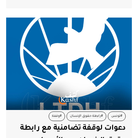
#تونس
#رابطة حقوق الإنسان
#وقفة
دعوات لوقفة تضامنية مع رابطة