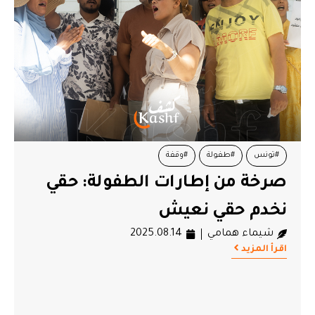
#تونس
#طفولة
#وقفة
صرخة من إطارات الطفولة: حقي
نخدم حقي نعيش
شيماء همامي
2025.08.14
اقرأ المزيد