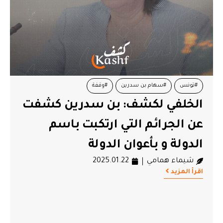
#تونس
#سهام بن سدرين
#وقفة
الخلفي لكشف: بن سدرين كشفت
عن الجرائم التي ارتكبت باسم
الدولة و بأعوان الدولة
شيماء همامي
2025.01.22
اقرأ المزيد