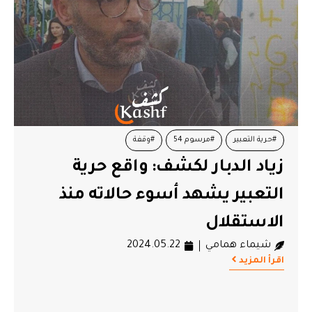
#حرية التعبير
#مرسوم 54
#وقفة
زياد الدبار لكشف: واقع حرية
التعبير يشهد أسوء حالاته منذ
الاستقلال
شيماء همامي
2024.05.22
اقرأ المزيد