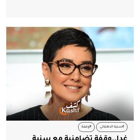
#سنية الدهماني
#وقفة
غدا..وقفة تضامنية مع سنية