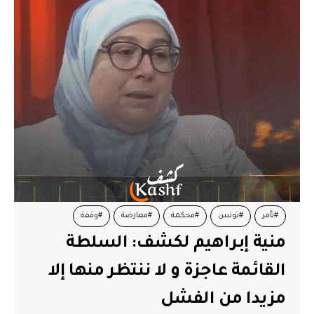
#تآمر
#تونس
#محكمة
#معارضة
#وقفة
منية إبراهيم لكشف: السلطة
القائمة عاجزة و لا ننتظر منها إلا
مزيدا من الفشل