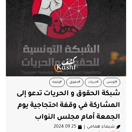
#تونس
#حريات
#حقوق
#وقفة
شبكة الحقوق و الحريات تدعو إلى
المشاركة في وقفة احتجاجية يوم
الجمعة أمام مجلس النواب
شيماء همامي
2024.09.25