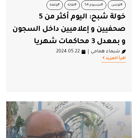
#تونس
#مرسوم 54
#نقابة
#وقفة
خولة شبح: اليوم أكثر من 5
صحفيين و إعلاميين داخل السجون
و بمعدل 3 محاكمات شهريا
شيماء همامي
2024.05.22
اقرأ المزيد