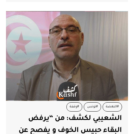
#النهضة
#تونس
#وقفة
الشعيبي لكشف: من “يرفض
البقاء حبيس الخوف و يفصح عن