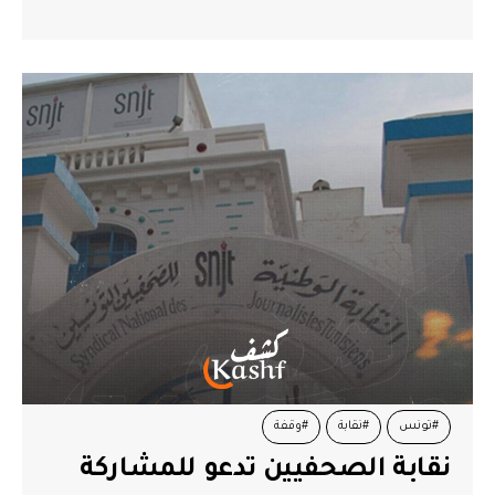
#تونس
#نقابة
#وقفة
نقابة الصحفيين تدعو للمشاركة