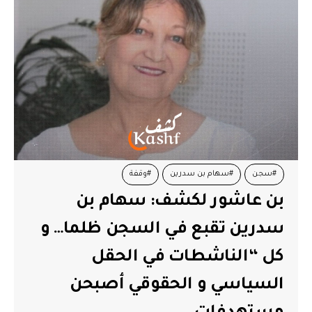
#سجن
#سهام بن سدرين
#وقفة
بن عاشور لكشف: سهام بن
سدرين تقبع في السجن ظلما… و
كل “الناشطات في الحقل
السياسي و الحقوقي أصبحن