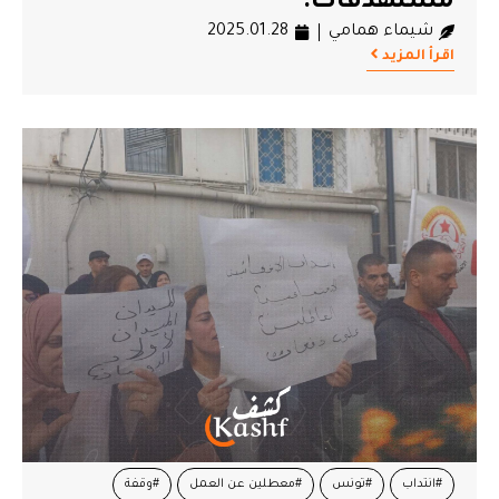
مستهدفات.
شيماء همامي
2025.01.28
اقرأ المزيد
#انتداب
#تونس
#معطلين عن العمل
#وقفة