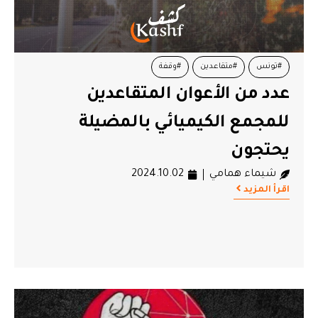
#تونس
#متقاعدين
#وقفة
عدد من الأعوان المتقاعدين
للمجمع الكيميائي بالمضيلة
يحتجون
شيماء همامي
2024.10.02
اقرأ المزيد