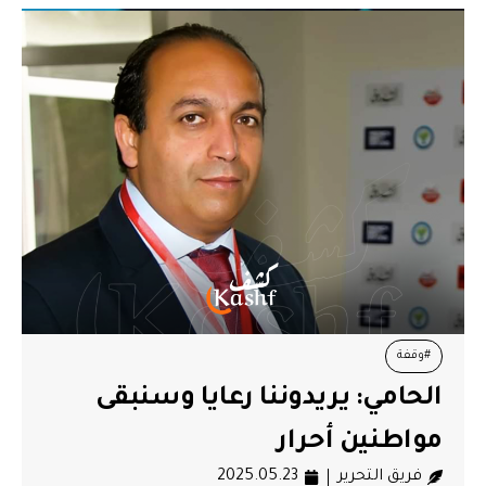
#وقفة
الحامي: يريدوننا رعايا وسنبقى
مواطنين أحرار
فريق التحرير
2025.05.23