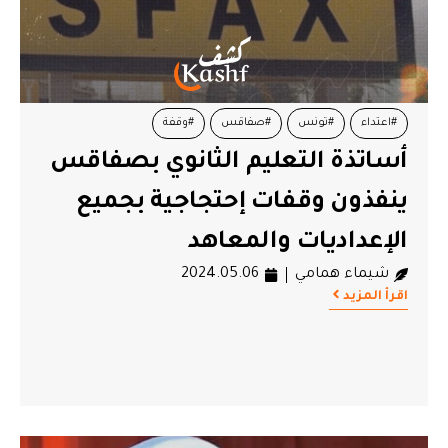
#اعتداء
#تونس
#صفاقس
#وقفة
أساتذة التعليم الثانوي بصفاقس
ينفذون وقفات إحتجاجية بجميع
الإعداديات والمعاهد
شيماء همامي
2024.05.06
اقرأ المزيد