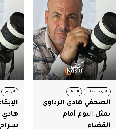
#حرية الصحافة
#قضاء
#تونس
الصحفي هادي الرداوي
الإبقا
#هادي الرداوي
يمثل اليوم أمام
هادي ا
القضاء
سراح 