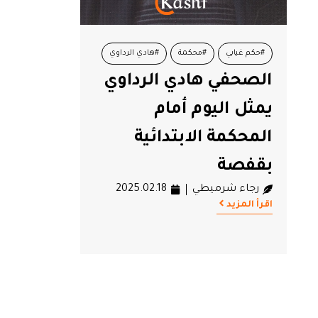
#حكم غيابي
#محكمة
#هادي الرداوي
الصحفي هادي الرداوي
يمثل اليوم أمام
المحكمة الابتدائية
بقفصة
رجاء شرميطي
2025.02.18
اقرأ المزيد