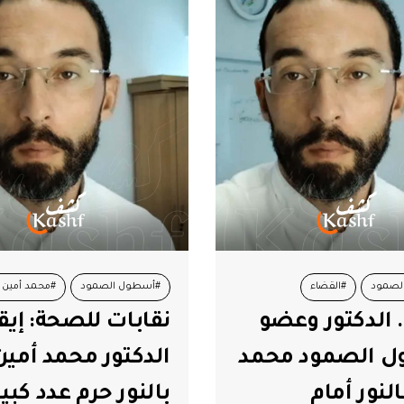
لصمود
#القضاء
#أسطول الصمود
#محمد أمين با
. الدكتور وعضو
نقابات للصحة: إي
#محمد أمين بالنور
#نقابات الصحة
 الصمود محمد
الدكتور محمد أمين
لنور أمام
بالنور حرم عدد كبي