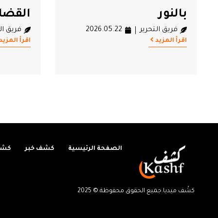
بالنور
القضا
فريق التحرير
2026.05.22
فريق ال
اقرأ المزيد
اقرأ المزيد
الصفحة الرئيسية
كشف خبر
كشف
كشْف ميديا.جميع الحقوق محفوظة.© 2025