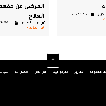
ء
المرضى من حقهم
تحرير
2026.05.22
العلاج
فريق التحرير
26.04.03
اقرأ المزيد
 معلومة
تقارير
تفرجو فينا
من نحن
اتصل بنا
سياسة