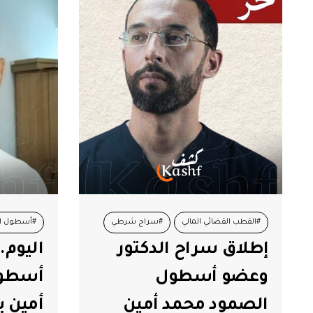
#القطب القضائي المالي
#سراح شرطي
#أسطول ا
إطلاق سراح الدكتور
اليوم.
#محمد أمين بالنور
#محاكمات
وعضو أسطول
أسطول
#نشطاء أسطول الصمود
الصمود محمد أمين
أمين با