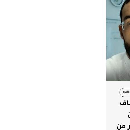
لنور
قاف
ر من