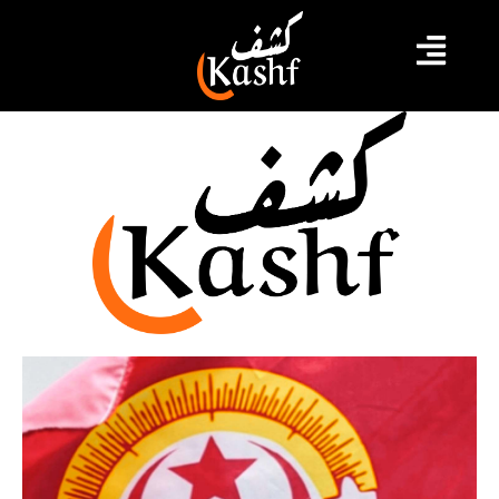
محتجين