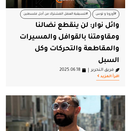
#أوروبا و توس
#تنسيقية العمل المشترك من أجل فلسطين
وائل نوار: لن ينقطع نضالنا
#غزة
#قافلة الصمود
#وائل نوار
ومقاومتنا بالقوافل والمسيرات
والمقاطعة والتحركات وكل
السبل
فريق التحرير
2025.06.18
اقرأ المزيد