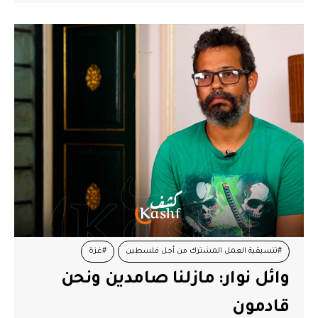
#تنسيقية العمل المشترك من أجل فلسطين
#غزة
وائل نوار: مازلنا صامدين ونحن
#قافلة الصمود
#ليبيا طرابلس
#وائل نوار
قادمون