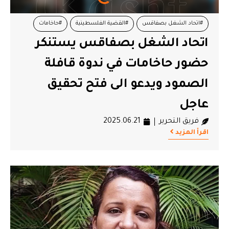
#اتحاد الشغل بصفاقس
#القضية الفلسطينية
#حاخامات
اتحاد الشغل بصفاقس يستنكر
#سمير الشفي
#قافلة الصمود
حضور حاخامات في ندوة قافلة
الصمود ويدعو الى فتح تحقيق
عاجل
فريق التحرير
2025.06.21
اقرأ المزيد