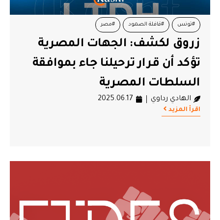
#تونس
#قافلة الصمود
#مصر
زروق لكشف: الجهات المصرية
تؤكد أن قرار ترحيلنا جاء بموافقة
السلطات المصرية
الهادي رداوي
2025.06.17
اقرأ المزيد