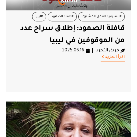
#تنسيقية العمل المشترك
#قافلة الصمود
#ليبيا
قافلة الصمود: إطلاق سراح عدد
#موقوفين
من الموقوفين في ليبيا
فريق التحرير
2025.06.16
اقرأ المزيد