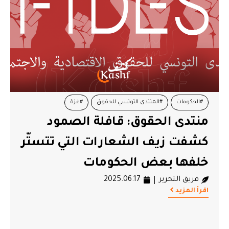
#الحكومات
#المنتدى التونسي للحقوق
#غزة
منتدى الحقوق: قافلة الصمود
#قافلة الصمود
كشفت زيف الشعارات التي تتستّر
خلفها بعض الحكومات
فريق التحرير
2025.06.17
اقرأ المزيد