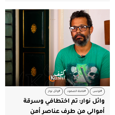
#تونس
#قافلة الصمود
#وائل نوار
وائل نوار: تم اختطافي وسرقة
أموالي من طرف عناصر أمن