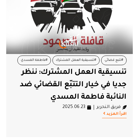
#تتبع قضائي
#تنسيقية العمل المشترك
#فاطمة المسدي
تنسيقية العمل المشترك: ننظر
#قافلة الصمود
جديا في خيار التتبّع القضائي ضد
النائبة فاطمة المسدي
فريق التحرير
2025.06.23
اقرأ المزيد