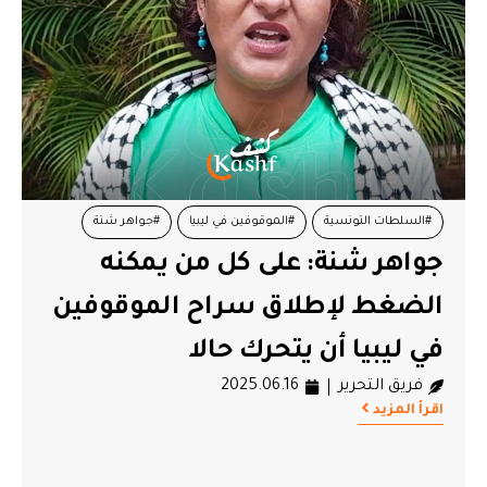
#السلطات التونسية
#الموقوفين في ليبيا
#جواهر شنة
جواهر شنة: على كل من يمكنه
#قافلة الصمود
الضغط لإطلاق سراح الموقوفين
في ليبيا أن يتحرك حالا
فريق التحرير
2025.06.16
اقرأ المزيد