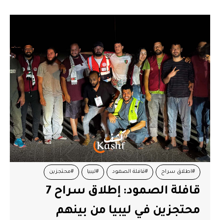
#اطلاق سراح
#قافلة الصمود
#ليبيا
#محتجزين
قافلة الصمود: إطلاق سراح 7
محتجزين في ليبيا من بينهم