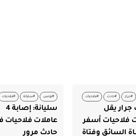
#جرار
#حادث
#فلاحيات
#تونس
#سليانة
#فلاحيات
 جرار يقل
سليانة: إصابة 4
 فلاحيات أسفر
عاملات فلاحيات ف
ة السائق وفتاة
حادث مرور