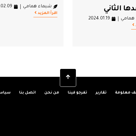
شيماء همامي
.02.09
ها الثاني
اقرأ المزيد
همامي
2024.01.19
 معلومة
تقارير
تفرجو فينا
من نحن
اتصل بنا
سياسة