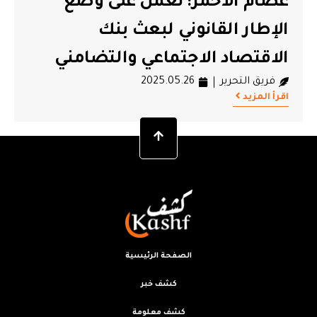
عصام الأحمر: نعمل على وضع
#عصام الأحمر
الإطار القانوني لبعث بنك
الاقتصاد الاجتماعي والتضامني
فريق التحرير
2025.05.26
اقرأ المزيد
الصفحة الرئيسية
كشف خبر
كشف معلومة