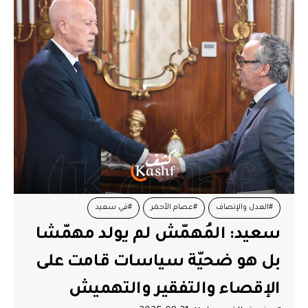
#العدل والإنصاف
#عصام الأحمر
#قي سعيد
سعيد: المُهمّش لم يولد مهمّشا
بل هو ضحيّة سياسات قامت على
الإقصاء والتفقير والتهميش