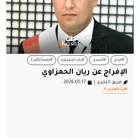
#افراج
#السجن
#ريان الحمزاوي
#قضية التآمر 2
الإفراج عن ريان الحمزاوي
#محاكمات
فريق التحرير
2026.05.17
اقرأ المزيد