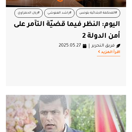
#المحكمة الابتدائية بتونس
#راشد الغنوشي
#ريان الحمزاوي
اليوم: النظر فيما قضيّة التآمر على
#قضية التآمر2
أمن الدولة 2
فريق التحرير
2025.05.27
اقرأ المزيد