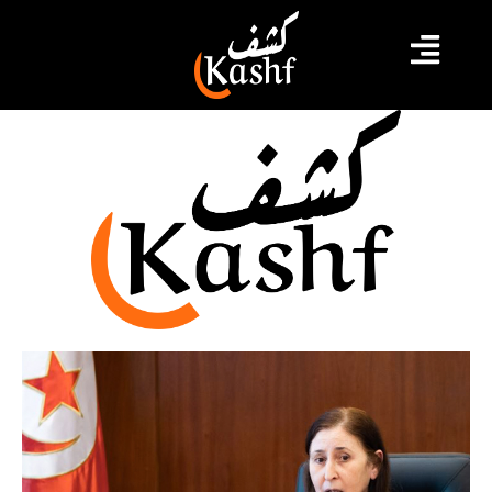
رقمنة