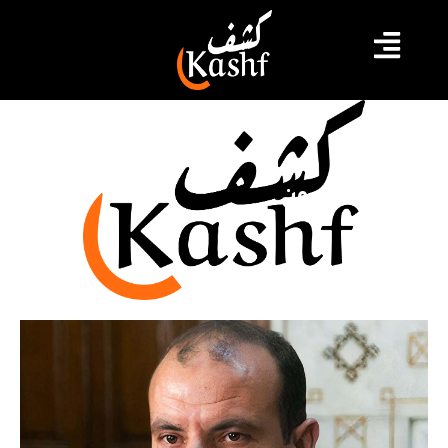
خبراء أمميون