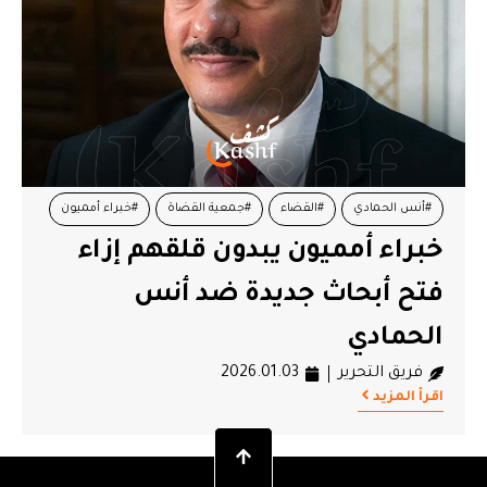
#أنس الحمادي
#القضاء
#جمعية القضاة
#خبراء أمميون
خبراء أمميون يبدون قلقهم إزاء
فتح أبحاث جديدة ضد أنس
الحمادي
فريق التحرير
2026.01.03
اقرأ المزيد