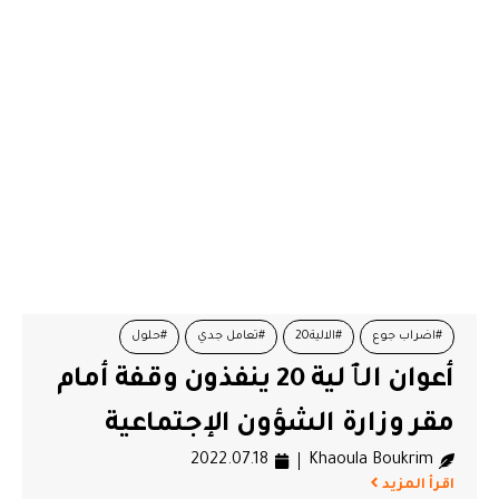
#اضراب جوع
#الالية20
#تعامل جدي
#حلول
أعوان الٱلية 20 ينفذون وقفة أمام
#وزارة الشؤون الاجتماعية
#وقفة احتجاجية
مقر وزارة الشؤون الإجتماعية
2022.07.18
Khaoula Boukrim
اقرأ المزيد