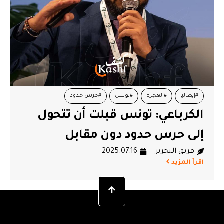
#إيطاليا
#الهجرة
#تونس
#حرس حدود
الكرباعي: تونس قبلت أن تتحول
#مجدي الكرباعي
إلى حرس حدود دون مقابل
فريق التحرير
2025.07.16
اقرأ المزيد