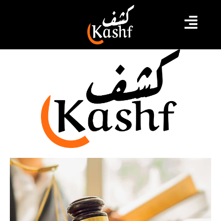
جلسىة