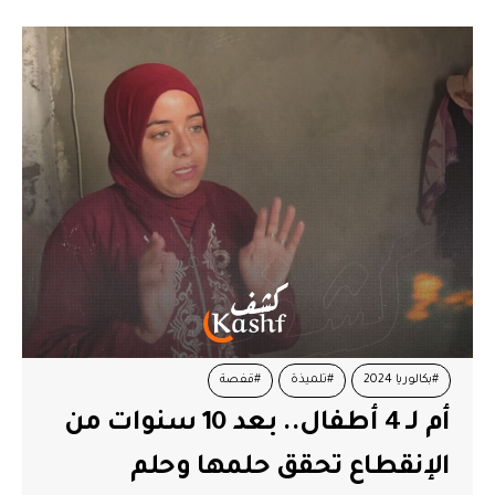
#بكالوريا 2024
#تلميذة
#قفصة
أم لـ 4 أطفال.. بعد 10 سنوات من
الإنقطاع تحقق حلمها وحلم