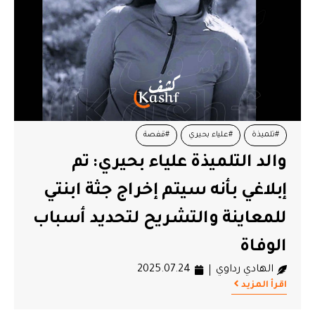
#تلميذة
#علياء بحيري
#قفصة
والد التلميذة علياء بحيري: تم
#مستشفى حسين بوزيان
#وفاة
إبلاغي بأنه سيتم إخراج جثة ابنتي
للمعاينة والتشريح لتحديد أسباب
الوفاة
الهادي رداوي
2025.07.24
اقرأ المزيد