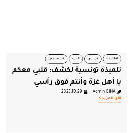
#تلميذة
#تونس
#غزة
#فلسطين
تلميذة تونسية لكشف: قلبي معكم
يا أهل غزة وأنتم فوق رأسي
2023.10.29
Admin BINA
اقرأ المزيد