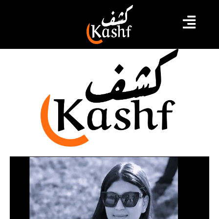
تلميذة