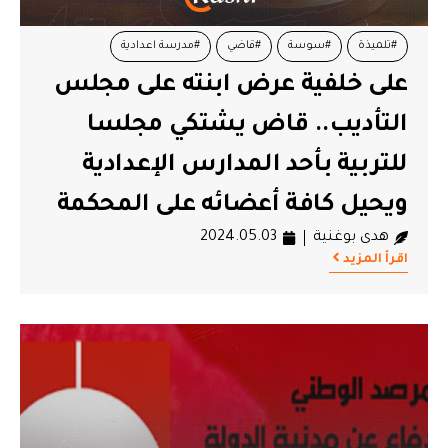
#تلميذة
#سوسة
#قاضي
#مدرسة اعدادية
على خلفية عرض ابنته على مجلس
#نقابة التعليم الثانوي
التأديب.. قاض يشتكي مجلسا
للتربية بأحد المدارس الإعدادية
ويحيل كافة أعضائه على المحكمة
هدى بوغنية
2024.05.03
اقرأ المزيد