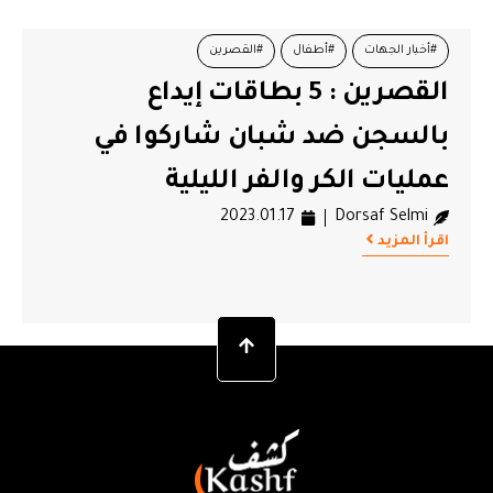
#أخبار الجهات
#أطفال
#القصرين
القصرين : 5 بطاقات إيداع
#بطاقات إيداع بالسجن
#شبان
#عمليات الكر والفر
بالسجن ضد شبان شاركوا في
عمليات الكر والفر الليلية
2023.01.17
Dorsaf Selmi
اقرأ المزيد