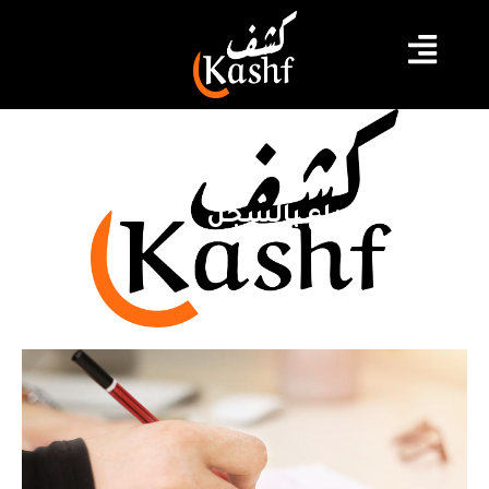
بطاقات إيداع بالسجن