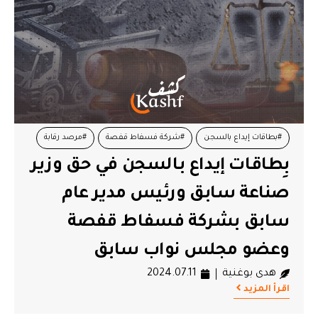
#بطاقات إيداع بالسجن
#شركة فسفاط قفصة
#مرصد رقابة
بِطاقات إيداع بالسجن في حق وزير
صناعة سابق ورئيس مدير عام
سابق بشركة فسفاط قفصة
وعضو مجلس نواب سابق
هدى بوغنية
2024.07.11
اقرأ المزيد