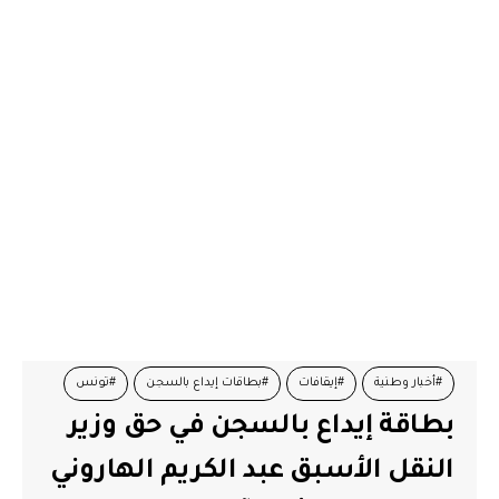
#أخبار وطنية
#إيقافات
#بطاقات إيداع بالسجن
#تونس
بطاقة إيداع بالسجن في حق وزير
#حركة النهضة
#سجن
#سياسة
النقل الأسبق عبد الكريم الهاروني