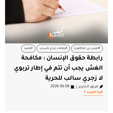
#الغش في الباكاللوريا
#بطاقات إيداع بالسجن
#تلاميذ
رابطة حقوق الإنسان : مكافحة
#تونس
#رابطة حقوق الإنسان
الغش يجب أن تتم في إطار تربوي
لا زجري سالب للحرية
فريق التحرير
2026.06.08
اقرأ المزيد