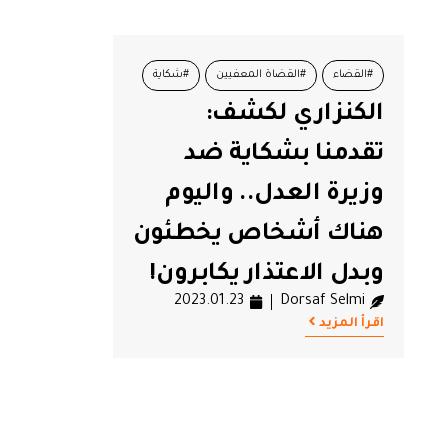
#القضاء
#القضاة المعفيين
#شكاية
الكنزاري لكشف:
#محمد الطاهر الكنزاري
#وزيرة العدل
تقدمنا بشكاية ضد
وزيرة العدل.. واليوم
هناك أشخاص يخطئون
وبدل الاعتذار يكابرون!
2023.01.23
Dorsaf Selmi
اقرأ المزيد