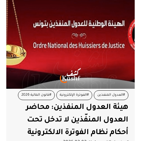
#العدول المنفذين
#الفوترة الإلكترونية
#قانون المالية 2026
هيئة العدول المنفذين: محاضر
#وزارة المالية
العدول المنفّذين لا تدخل تحت
أحكام نظام الفوترة الالكترونية