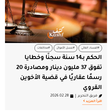
#الفساد المالي
#غسل الأموال
#محاكمات
الحكم بـ14 سنة سجنًا وخطايا
#مرصد الحرية لتونس
#نبيل القروي
تفوق 37 مليون دينار ومصادرة 20
رسمًا عقاريًا في قضية الأخوين
القروي
فريق التحرير
2026.02.28
اقرأ المزيد