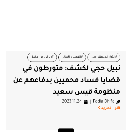
#التيار الديمقراطي
#الفساد المالي
#رياض بن فضل
نبيل حجي لكشف: متورطون في
#نبيل حجي
قضايا فساد محميين بدفاعهم عن
منظومة قيس سعيد
2023.11.24
Fadia Dhifa
اقرأ المزيد