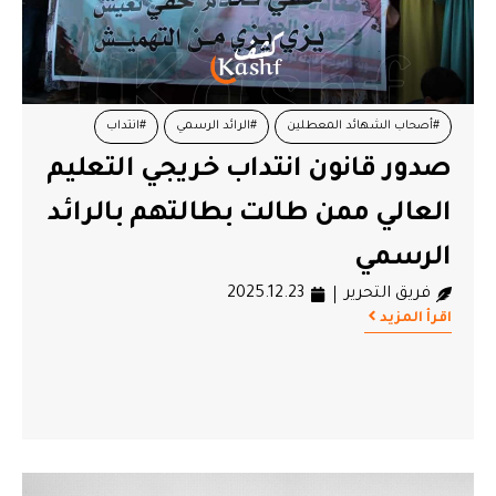
#أصحاب الشهائد المعطلين
#الرائد الرسمي
#انتداب
صدور قانون انتداب خريجي التعليم
#قانون
العالي ممن طالت بطالتهم بالرائد
الرسمي
فريق التحرير
2025.12.23
اقرأ المزيد