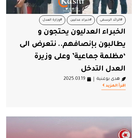
#الرائد الرسمي
#خبراء عدليين
#وزارة العدل
الخبراء العدليون يحتجون و
#وقفة احتجاجية
يطالبون بإنصافهم.. نتعرض الى
‘مظلمة جماعية’ وعلى وزيرة
العدل التدخل
هدى بوغنية
2025.03.19
اقرأ المزيد