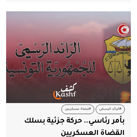
#الرائد الرسمي
#قضاة عسكريين
بأمر رئاسي.. حركة جزئية بسلك
القضاة العسكريين