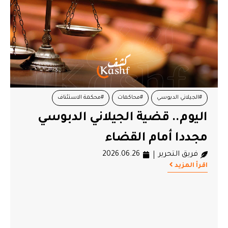
#الجيلاني الدبوسي
#محاكمات
#محكمة الاستئناف
اليوم.. قضية الجيلاني الدبوسي
#منذر الونيسي
#نور الدين البحيري
مجددا أمام القضاء
فريق التحرير
2026.06.26
اقرأ المزيد