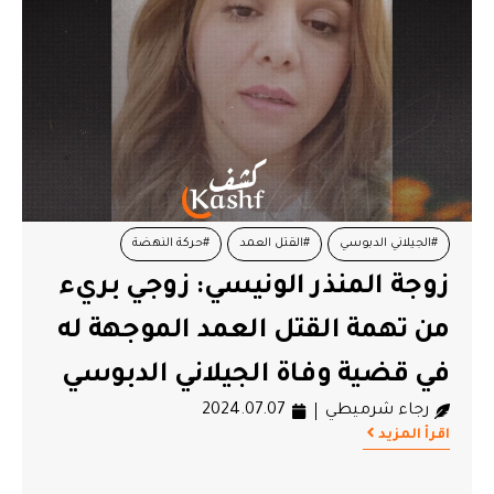
#الجيلاني الدبوسي
#القتل العمد
#حركة النهضة
زوجة المنذر الونيسي: زوجي بريء
#منذر الونيسي
من تهمة القتل العمد الموجهة له
في قضية وفاة الجيلاني الدبوسي
رجاء شرميطي
2024.07.07
اقرأ المزيد