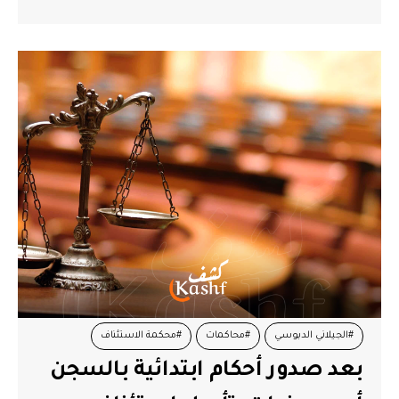
#الجيلاني الدبوسي
#محاكمات
#محكمة الاستئناف
بعد صدور أحكام ابتدائية بالسجن
#منذر الونيسي
#نور الدين البحيري