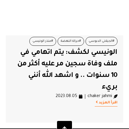
#الجيلاني الدبوسي
#حركة النهضة
#منذر الونيسي
الونيسي لكشف: يتم اتهامي في
#وزارة الصحة
ملف وفاة سجين مر عليه أكثر من
10 سنوات .. و اشهد الله أنني
بريء
2023.08.05
chaker jahmi
اقرأ المزيد