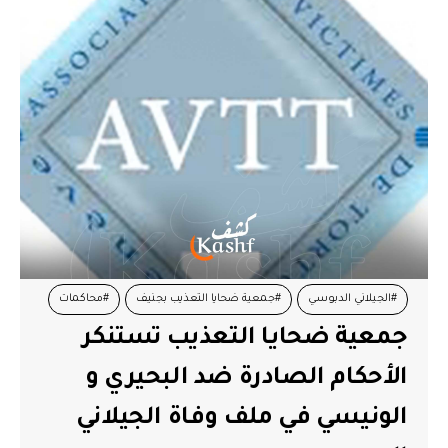
#الجيلاني الدبوسي
#جمعية ضحايا التعذيب بجنيف
#محاكمات
جمعية ضحايا التعذيب تستنكر
#منذر الونيسي
#نور الدين البحيري
#هيئة الدفاع
الأحكام الصادرة ضد البحيري و
الونيسي في ملف وفاة الجيلاني