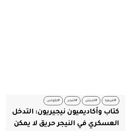
#افريقيا
#الجيش
#النيجر
#ايكواس
كتاب وأكاديميون نيجيريون: التدخل
العسكري في النيجر حريق لا يمكن