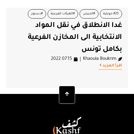
#25 جويلية
#الجيش
#الهيئات الفرعية
#دستور
غدا الانطلاق في نقل المواد
#مراكز اقتراع
#هيئة الانتخابات
الانتخابية الى المخازن الفرعية
بكامل تونس
2022.07.15
Khaoula Boukrim
اقرأ المزيد