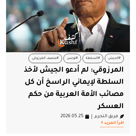
#الجيش
#السلطة
#تونس
#منصف المرزوقي
المرزوقي: لم أدعو الجيش لأخذ
السلطة لإيماني الراسخ أن كل
مصائب الأمة العربية من حكم
العسكر
فريق التحرير
2026.05.25
اقرأ المزيد