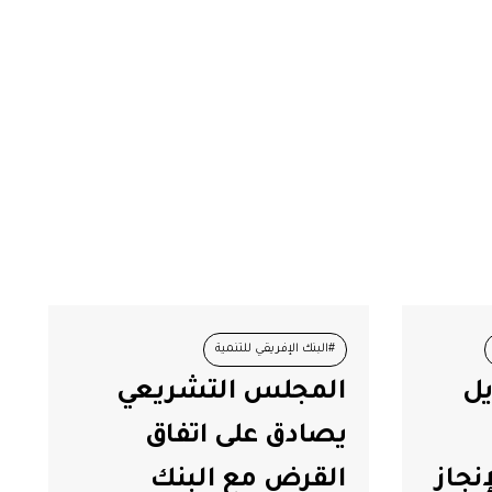
#البنك الإفريقي للتنمية
يل
المجلس التشريعي
#المجلس التشريعي
#منظومة الحبوب
يصادق على اتفاق
نجاز
القرض مع البنك