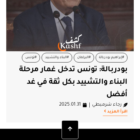
#إبراهيم بودربالة
#البرلمان
#البناء والتشييد
#تونس
بودربالة: تونس تدخل غمار مرحلة
البناء والتشييد بكل ثقة في غد
أفضل
رجاء شرميطي
2025.01.31
اقرأ المزيد