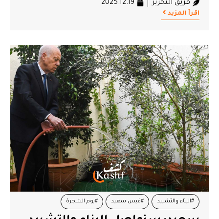
فريق التحرير
2025.12.19
اقرأ المزيد
#البناء والتشييد
#قيس سعيد
#يوم الشجرة