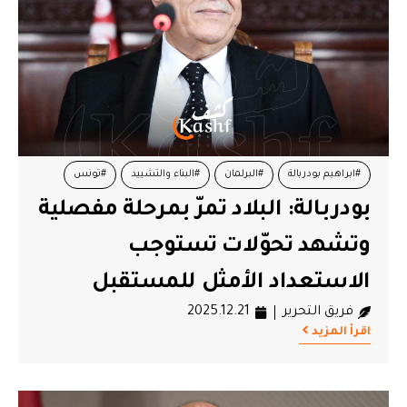
#ابراهيم بودربالة
#البرلمان
#البناء والتشييد
#تونس
بودربالة: البلاد تمرّ بمرحلة مفصلية
#دستور 25 جويلية
وتشهد تحوّلات تستوجب
الاستعداد الأمثل للمستقبل
فريق التحرير
2025.12.21
اقرأ المزيد