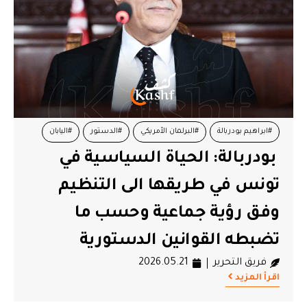
#ابراهيم بودربالة
#البرلمان الأمريكي
#الدستور
#اليابان
بودربالة: الحياة السياسية في
#تونس
تونس في طريقها الى التنظيم
وفق رؤية جماعية وحسب ما
تضبطه القوانين الدستورية
فريق التحرير
2026.05.21
اقرأ المزيد