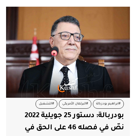
#ابراهيم بودربالة
#البرلمان الأمريكي
#التشغيل
بودربالة: دستور 25 جويلية 2022
#حاملي الشهادات العليا
#وزارة التشغيل
نصّ في فصله 46 على الحق في