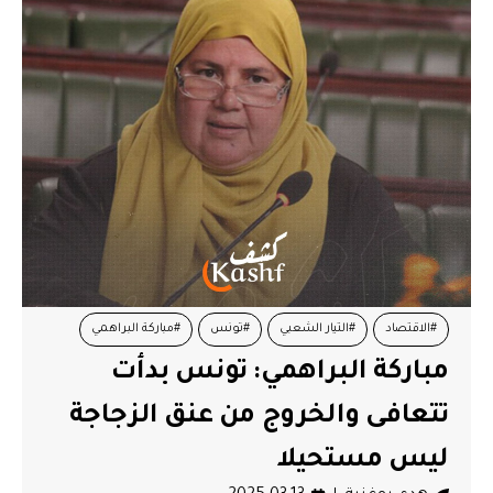
#الاقتصاد
#التيار الشعبي
#تونس
#مباركة البراهمي
مباركة البراهمي: تونس بدأت
تتعافى والخروج من عنق الزجاجة
ليس مستحيلا