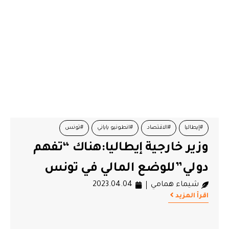
#إيطاليا
#الاقتصاد
#انطونيو ياياني
#تونس
وزير خارجية إيطاليا:هناك “تفهم
#مساعدة تونس
دولي”للوضع المالي في تونس
شيماء همامي
2023.04.04
اقرأ المزيد