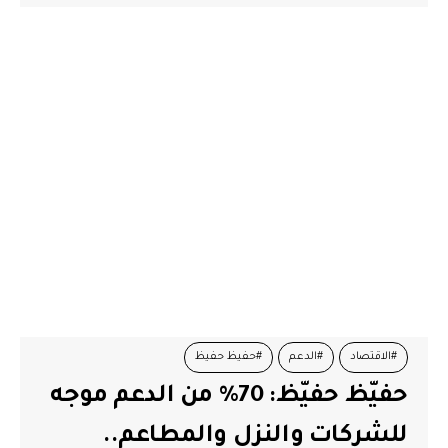
#الاقتصاد
#الدعم
#حفيظ حفيظ
حفيّظ حفيّظ: 70% من الدعم موجه
للشركات والنزل والمطاعم..