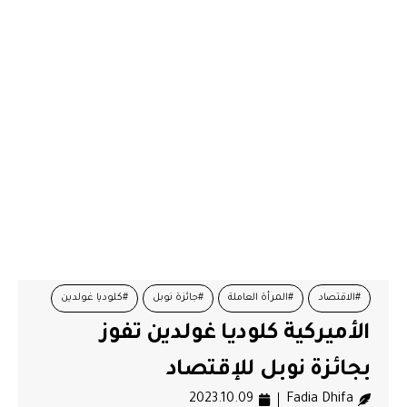
#الاقتصاد
#المرأة العاملة
#جائزة نوبل
#كلوديا غولدين
الأميركية كلوديا غولدين تفوز
بجائزة نوبل للإقتصاد
2023.10.09
Fadia Dhifa