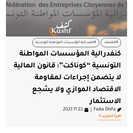
#الاقتصاد
#كنفدرالية النؤسسات المواطنة التونسية
كنفدرالية المؤسسات المواطنة
#كوناكت
التونسية “كوناكت”: قانون المالية
لا يتضمن إجراءات لمقاومة
الاقتصاد الموازي ولا يشجع
الاستثمار
2023.11.22
Fadia Dhifa
اقرأ المزيد