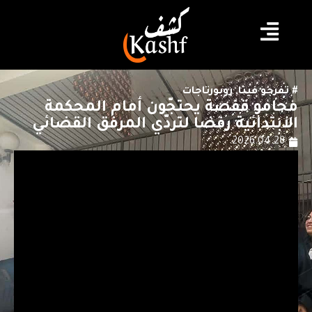
#
تفرجو فينا
,
روبورتاجات
محامو قفصة يحتجّون أمام المحكمة
الابتدائية رفضا لتردّي المرفق القضائي
2026.04.28