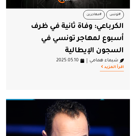
#تونس
#مهاجرين
الكرباعي: وفاة ثانية في ظرف
أسبوع لمهاجر تونسي في
السجون الإيطالية
شيماء همامي
2025.05.10
اقرأ المزيد