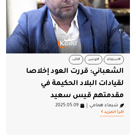
#استقالة
#تونس
#نائب
الشعباني: قررت العود إخلاصا
لقيادات البلاد الحكيمة في
مقدمتهم قيس سعيد
شيماء همامي
2025.05.09
اقرأ المزيد