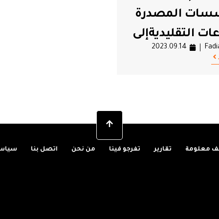
سات المصدرة
ات التقليديةإلى
2023.09.14
Fadi
 معلومة
تقارير
تفرجو فينا
من نحن
اتصل بنا
سياسة