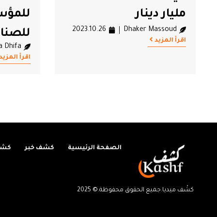
مليار دينار
للمؤس
2023.10.26
Dhaker Massoud
للصناع
اقرأ المزيد
a Dhifa
50 بالمائة
اقرأ المزيد
الصفحة الرئيسية
كشف خبر
كشف
كشْف ميديا.جميع الحقوق محفوظة.© 2025