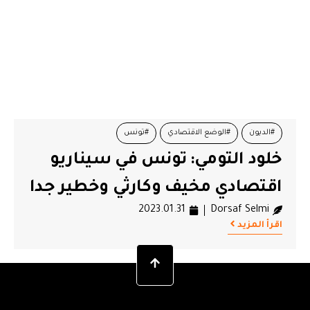
#الديون
#الوضع الاقتصادي
#تونس
خلود التومي: تونس في سيناريو
#صندوق النقد الدولي
#موديز
#نادي لندن
اقتصادي مخيف وكارثي وخطير جدا
2023.01.31
Dorsaf Selmi
اقرأ المزيد