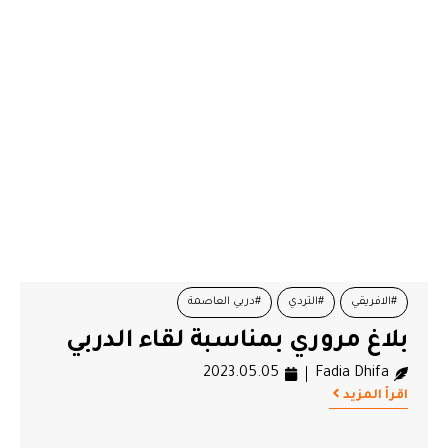
#الافريقي
#التردي
#دربي العاصمة
بلاغ مروري بمناسبة لقاء الدربي
#ملعب حمادي العقربي
2023.05.05
Fadia Dhifa
اقرأ المزيد