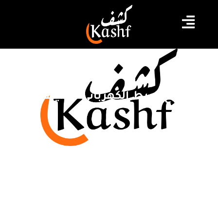
مشروع الربط الكهربائي نع ايطاليا