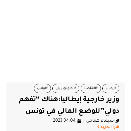
#إيطاليا
#الاقتصاد
#انطونيو ياياني
#تونس
وزير خارجية إيطاليا:هناك “تفهم
#مساعدة تونس
دولي”للوضع المالي في تونس
شيماء همامي
2023.04.04
اقرأ المزيد