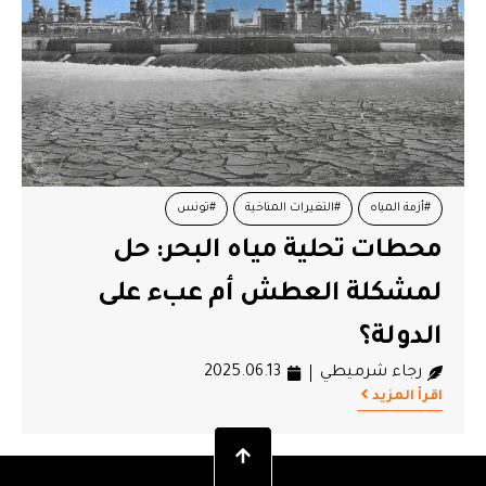
#أزمة المياه
#التغيرات المناخية
#تونس
محطات تحلية مياه البحر: حل
#محطات تحلية مياه البحر
لمشكلة العطش أم عبء على
الدولة؟
رجاء شرميطي
2025.06.13
اقرأ المزيد