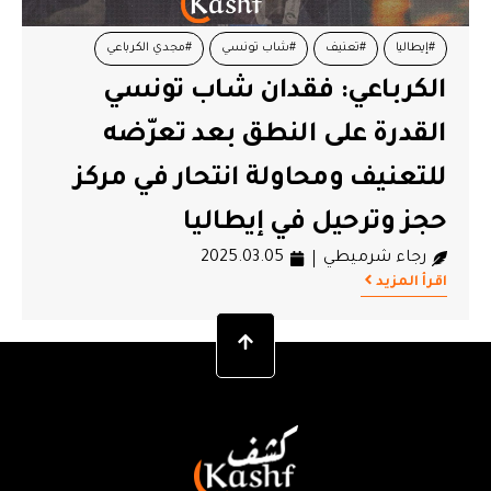
#إيطاليا
#تعنيف
#شاب تونسي
#مجدي الكرباعي
الكرباعي: فقدان شاب تونسي
#محاولة انتحار
القدرة على النطق بعد تعرّضه
للتعنيف ومحاولة انتحار في مركز
حجز وترحيل في إيطاليا
رجاء شرميطي
2025.03.05
اقرأ المزيد