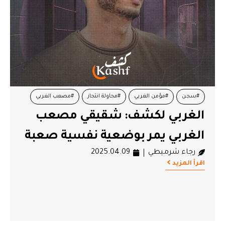
#سجن
#مؤمن الغربي
#محاولة انتحار
#مصعب الغربي
الغربي لكشف: شقيقي مصعب
#وضعية نفسية
الغربي يمر بوضعية نفسية صعبة
رجاء شرميطي
2025.04.09
اقرأ المزيد