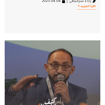
رجاء شرميطي
2025.04.04
اقرأ المزيد