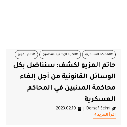
#المحاكم العسكرية
#الهيئة الوطنية للمحامين
#حاتم المزيو
حاتم المزيو لكشف: سنناضل بكل
#عميد المحامين
#محاكمة المدنيين
الوسائل القانونية من أجل إلغاء
محاكمة المدنيين في المحاكم
العسكرية
2023.02.10
Dorsaf Selmi
اقرأ المزيد