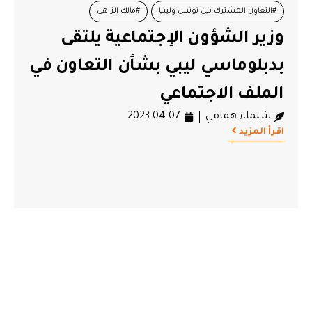
#التعاون المشترك بين تونس وليبيا
#مالك الزاهي
وزير الشؤون الإجتماعية يلتقى
#وزارة الشؤون الإجتماعية القائم بالأعمال في السفارة الليبية
بدبلوماسي ليبي بشأن التعاون في
الملف الاجتماعي
شيماء همامي
2023.04.07
اقرأ المزيد