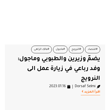
#اقتصاد
#النرويج
#ماجول
#مالك الزاهي
يضمّ وزيرين والطبوبي وماجول:
#وزير الاقتصاد
#وفد رباعي
وفد رباعي في زيارة عمل الى
النرويج
2023.01.16
Dorsaf Selmi
اقرأ المزيد