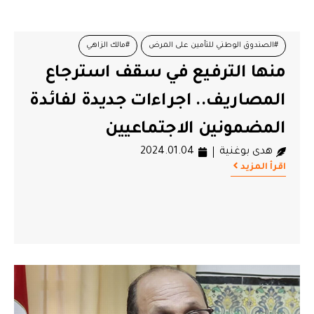
#الصندوق الوطني للتأمين على المرض
#مالك الزاهي
منها الترفيع في سقف استرجاع
#وزارة الشؤون الإجتماعية
المصاريف.. اجراءات جديدة لفائدة
المضمونين الاجتماعيين
هدى بوغنية
2024.01.04
اقرأ المزيد