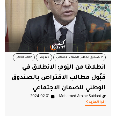
#الصندوق الوطني للضمان الاجتماعي
#قروض
#مالك الزاهي
انطلاقا من اليَوم: الانطلاق في
#وزير الشؤون الاجتماعية
قبُول مطالب الاقتراض بالصندوق
الوطني للضمان الاجتماعي
2024.02.01
Mohamed Amine Saidani
اقرأ المزيد