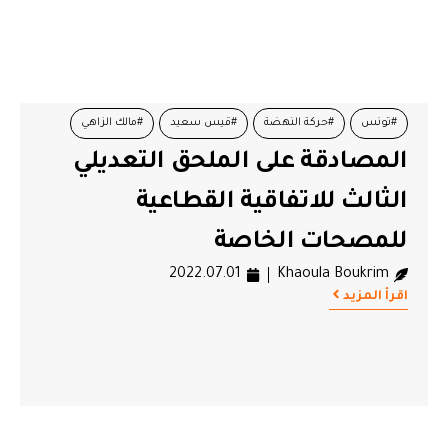
#تونس
#حركة النهضة
#قيس سعيد
#مالك الزاهي
المصادقة على الملحق التعديلي
الثالث للاتفاقية القطاعية
للمصحات الخاصة
2022.07.01
Khaoula Boukrim
اقرأ المزيد