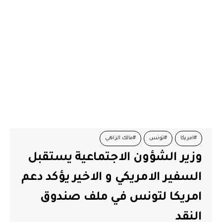
#امريكا
#تونس
#مالك الزاهي
وزير الشؤون الاجتماعية يستقبل
السفير الامريكي و الاخير يؤكد دعم
امريكا لتونس في ملف صندوق
النقد