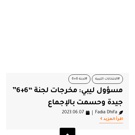
#الانتخابات الليبية
#لجنة 6+6
مسؤول ليبي: مخرجات لجنة “6+6”
جيدة وحسمت بالإجماع
2023.06.07
Fadia Dhifa
اقرأ المزيد