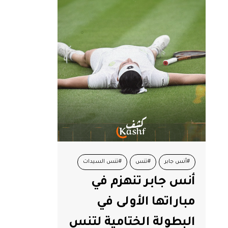
#أنس جابر
#تنس
#تنس السيدات
أنس جابر تنهزم في
#كوكو جوف
مباراتها الأولى في
البطولة الختامية لتنس